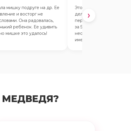
ла мишку подруге на др. Ее
Это просто прекрасно! За
вление и восторг не
делается очень просто по
❯
словами. Она радовалась,
переписке в вотсапе, всё
нький ребенок. Ее удивить
за 5 минут. Очень весёлый
но мишке это удалось!
неожиданный сюрприз дл
именинника.
 МЕДВЕДЯ?