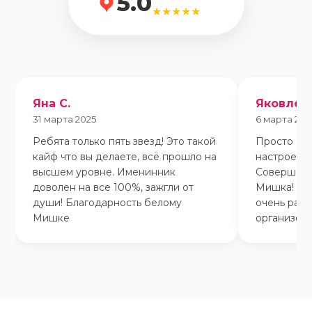
5.0
★★★★★
Яна С.
Яковлева
31 марта 2025
6 марта 202
Ребята только пять звезд! Это такой
Просто оче
кайф что вы делаете, всё прошло на
настроения
высшем уровне. Именинник
Совершенн
доволен на все 100%, зажгли от
Мишка! Им
души! Благодарность белому
очень рад.
Мишке
организова