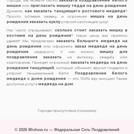
города. Вы можете легко
заказать поздравление белого
мишки
или
пригласить мишку тедди на день рождения
.
Думаете,
как заказать танцующего ростового медведя
?
Просто оставьте заявку, и огромная
мишка на день
рождения заказать куклу
устроит настоящее шоу!
Нас часто спрашивают,
сколько стоит заказать мишку в
костюме на день рождения
? Наши цены вас приятно
удивят! Мы предлагаем
заказать большого медведя на
день рождения
или оформить
заказ медведя на день
рождения
недорого. У нас можно
мишку для
поздравления заказать
на выписку, свадьбу или
корпоратив. Приедет огромный
заказать медведь на день
рождения танцующий
, который обнимет, вручит подарки и
устроит танцевальный баттл.
Поздравление белого
медведя с днем рождения
— это 100% вау-эмоции! Также
доступна услуга
медведь на дом
.
Города присутствия (показать)
© 2026 Mishow.ru — Федеральная Сеть Поздравлений