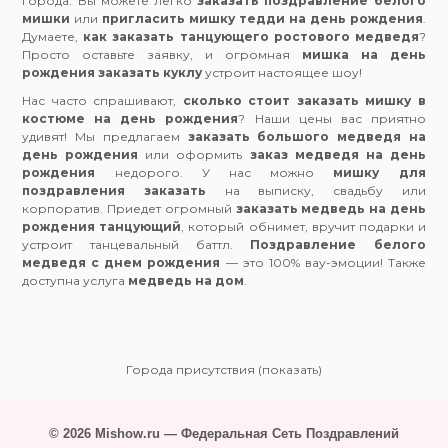
города. Вы можете легко
заказать поздравление белого
мишки
или
пригласить мишку тедди на день рождения
.
Думаете,
как заказать танцующего ростового медведя
?
Просто оставьте заявку, и огромная
мишка на день
рождения заказать куклу
устроит настоящее шоу!
Нас часто спрашивают,
сколько стоит заказать мишку в
костюме на день рождения
? Наши цены вас приятно
удивят! Мы предлагаем
заказать большого медведя на
день рождения
или оформить
заказ медведя на день
рождения
недорого. У нас можно
мишку для
поздравления заказать
на выписку, свадьбу или
корпоратив. Приедет огромный
заказать медведь на день
рождения танцующий
, который обнимет, вручит подарки и
устроит танцевальный баттл.
Поздравление белого
медведя с днем рождения
— это 100% вау-эмоции! Также
доступна услуга
медведь на дом
.
Города присутствия (показать)
© 2026 Mishow.ru — Федеральная Сеть Поздравлений