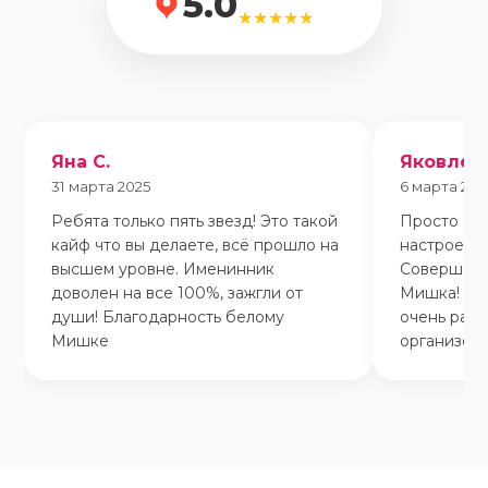
5.0
★★★★★
Яна С.
Яковлева
31 марта 2025
6 марта 202
Ребята только пять звезд! Это такой
Просто оче
кайф что вы делаете, всё прошло на
настроения
высшем уровне. Именинник
Совершенн
доволен на все 100%, зажгли от
Мишка! Им
души! Благодарность белому
очень рад.
Мишке
организова