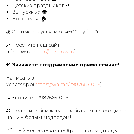
Детских праздников 👶
Выпускных 🎓
Новоселья 🏠
💰 Стоимость услуги от 4500 рублей.
🔗 Посетите наш сайт:
mishow.ru(
http://mishow.ru
)
📲
Закажите поздравление прямо сейчас!
Написать в
WhatsApp(
https://wa.me/79826651006
)
📞 Звоните:
+79826651006
🎁 Подарите близким незабываемые эмоции с
нашим белым медведем!
#белыймедведьказань #ростовоймедведь