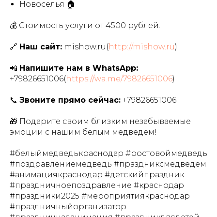
Новоселья 🏠
💰 Стоимость услуги от 4500 рублей.
🔗
Наш сайт:
mishow.ru(
http://mishow.ru
)
📲
Напишите нам в WhatsApp:
+79826651006
(
https://wa.me/79826651006
)
📞
Звоните прямо сейчас:
+79826651006
🎁 Подарите своим близким незабываемые
эмоции с нашим белым медведем!
#белыймедведькраснодар #ростовоймедведь
#поздравлениемедведь #праздниксмедведем
#анимациякраснодар #детскийпраздник
#праздничноепоздравление #краснодар
#праздники2025 #мероприятиякраснодар
#праздничныйорганизатор